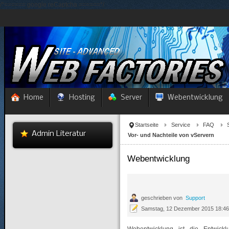
/*====== google reCaptcha ======*/
Home
Hosting
Server
Webentwicklung
Startseite
Service
FAQ
Admin Literatur
Vor- und Nachteile von vServern
Webentwicklung
geschrieben von
Support
Samstag, 12 Dezember 2015 18:4