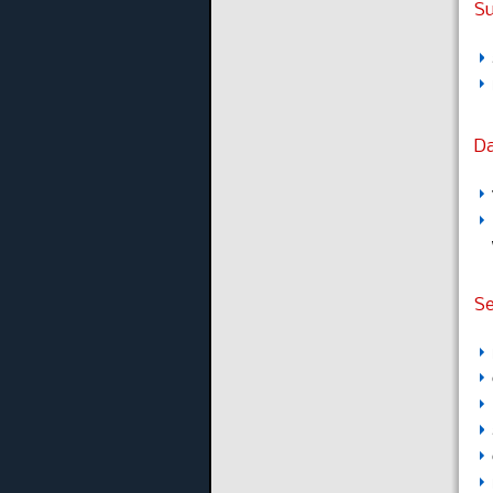
S
D
Se