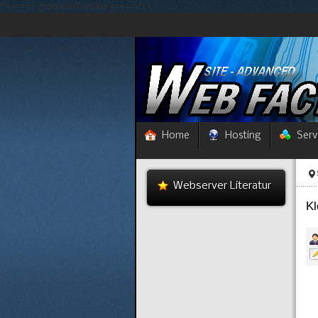
/*====== google reCaptcha ======*/
Home
Hosting
Serv
Webserver Literatur
K