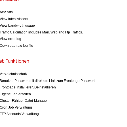
AWStats
View latest visitors
View bandwidth usage
Traffic Calculation includes Mail, Web and Ftp Traffics.
View error log
Download raw log file
eb Funktionen
Verzeichnisschutz
Benutzer Passwort mit direktem Link zum Frontpage Passwort
Frontpage Installieren/Deinstallieren
Eigene Fehlerseiten
Cluster-Fähiger Datei-Manager
Cron Job Verwaltung
FTP Accounts Verwaltung