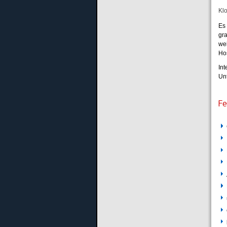
Kl
Es
gr
we
Ho
In
Unt
Fe