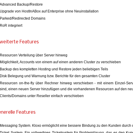
Advanced Backup/Restore
Upgrade von HostInABox auf Enterprise ohne Neuinstallation
Parked/Redirected Domains
RoR integriert
weiterte Features
Resourcen Verteilung über Server hinweg
Möglichkeit, Accounts von einem auf einen anderen Cluster zu verschieben
Backup des kompletten Hosting und Restore jeden beliebigen Teils
Disk Belegung und Warnung bzw. Berichte für den gesamten Cluster
Resourcen on-the-fly über Rechner hinweg verschieben - mit einem Einzel-Serv
sind, einen neuen Server hinzufügen und die vorhandenen Resourcen auf den ne
Clients/Domains unter Reseller einfach verschieben
nerelle Features
Messaging System. Kloxo ermöglicht eine bessere Bindung zu den Kunden durch 
Ticket System. Ein vollwertiges Ticketsystem für Problemlösung, das es den Kun