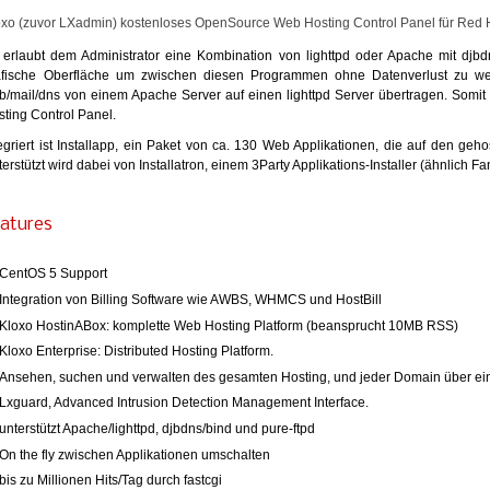
oxo (zuvor LXadmin) kostenloses OpenSource Web Hosting Control Panel für Red H
 erlaubt dem Administrator eine Kombination von lighttpd oder Apache mit djb
afische Oberfläche um zwischen diesen Programmen ohne Datenverlust zu wec
b/mail/dns von einem Apache Server auf einen lighttpd Server übertragen. Somit e
sting Control Panel.
tegriert ist Installapp, ein Paket von ca. 130 Web Applikationen, die auf den geh
erstützt wird dabei von Installatron, einem 3Party Applikations-Installer (ähnlich Fan
atures
CentOS 5 Support
Integration von Billing Software wie AWBS, WHMCS und HostBill
Kloxo HostinABox: komplette Web Hosting Platform (beansprucht 10MB RSS)
Kloxo Enterprise: Distributed Hosting Platform.
Ansehen, suchen und verwalten des gesamten Hosting, und jeder Domain über ein
Lxguard, Advanced Intrusion Detection Management Interface.
unterstützt Apache/lighttpd, djbdns/bind und pure-ftpd
On the fly zwischen Applikationen umschalten
bis zu Millionen Hits/Tag durch fastcgi