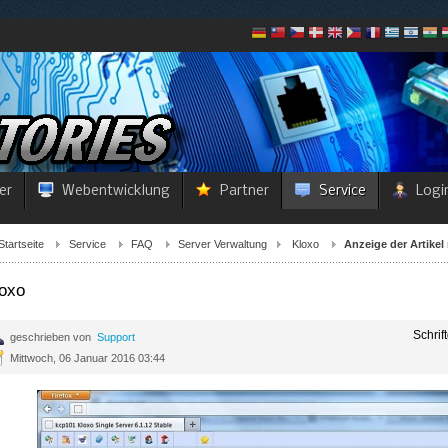
er
Webentwicklung
Partner
Service
Logi
Startseite
Service
FAQ
Server Verwaltung
Kloxo
Anzeige der Artike
loxo
Schrif
geschrieben von
Support
Mittwoch, 06 Januar 2016 03:44