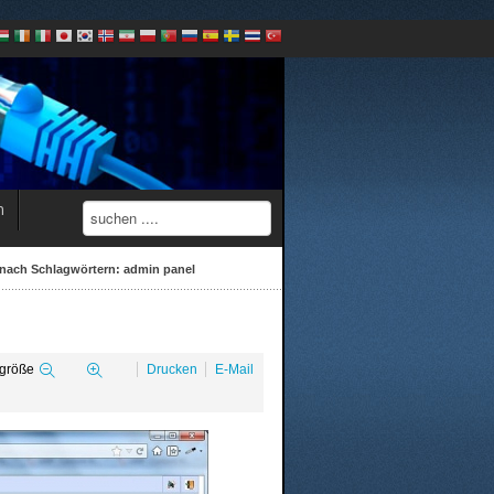
n
l nach Schlagwörtern: admin panel
tgröße
Drucken
E-Mail