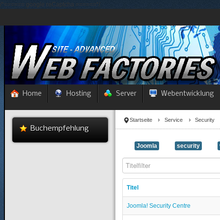
/*====== google reCaptcha ======*/
Home
Hosting
Server
Webentwicklung
Startseite
Service
Security
Buchempfehlung
Joomla
security
Titelfilter
Titel
Joomla! Security Centre