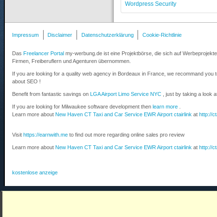
Wordpress Security
Impressum
Disclaimer
Datenschutzerklärung
Cookie-Richtlinie
Das
Freelancer Portal
my-werbung.de ist eine Projektbörse, die sich auf Werbeprojekte 
Firmen, Freiberuflern und Agenturen übernommen.
If you are looking for a quality web agency in Bordeaux in France, we recommand you 
about SEO !
Benefit from fantastic savings on
LGA Airport Limo Service NYC
, just by taking a look 
If you are looking for Milwaukee software development then
learn more
.
Learn more about
New Haven CT Taxi and Car Service EWR Airport ctairlink
at
http://c
Visit
https://earnwith.me
to find out more regarding online sales pro review
Learn more about
New Haven CT Taxi and Car Service EWR Airport ctairlink
at
http://c
kostenlose anzeige