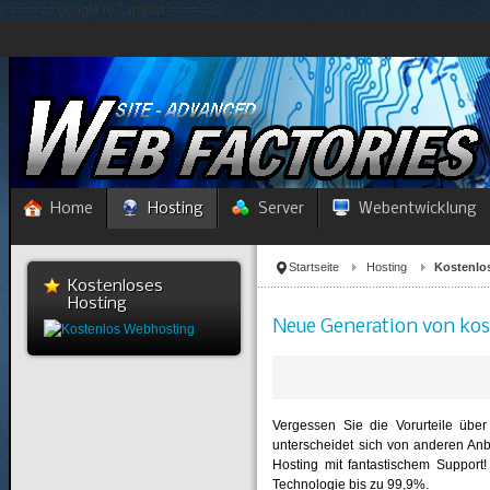
/*====== google reCaptcha ======*/
Home
Hosting
Server
Webentwicklung
Startseite
Hosting
Kostenlo
Kostenloses
Hosting
Neue Generation von ko
Vergessen Sie die Vorurteile übe
unterscheidet sich von anderen Anbi
Hosting mit fantastischem Support!
Technologie bis zu 99,9%.