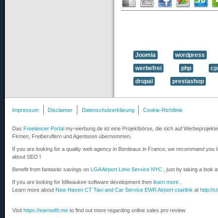
Joomla
wordpress
werbefrei
php
cp
drupal
prestashop
Impressum
Disclaimer
Datenschutzerklärung
Cookie-Richtlinie
Das
Freelancer Portal
my-werbung.de ist eine Projektbörse, die sich auf Werbeprojekte 
Firmen, Freiberuflern und Agenturen übernommen.
If you are looking for a quality web agency in Bordeaux in France, we recommand you 
about SEO !
Benefit from fantastic savings on
LGA Airport Limo Service NYC
, just by taking a look 
If you are looking for Milwaukee software development then
learn more
.
Learn more about
New Haven CT Taxi and Car Service EWR Airport ctairlink
at
http://c
Visit
https://earnwith.me
to find out more regarding online sales pro review