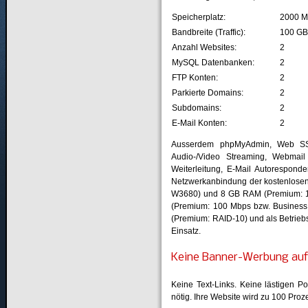
Speicherplatz:
2000 
Bandbreite (Traffic):
100 G
Anzahl Websites:
2
MySQL Datenbanken:
2
FTP Konten:
2
Parkierte Domains:
2
Subdomains:
2
E-Mail Konten:
2
Ausserdem phpMyAdmin, Web S
Audio-/Video Streaming, Webmail 
Weiterleitung, E-Mail Autoresponde
Netzwerkanbindung der kostenlosen 
W3680) und 8 GB RAM (Premium: 16
(Premium: 100 Mbps bzw. Business:
(Premium: RAID-10) und als Betrie
Einsatz.
Keine Banner-Werbung auf
Keine Text-Links. Keine lästigen P
nötig. Ihre Website wird zu 100 Proze