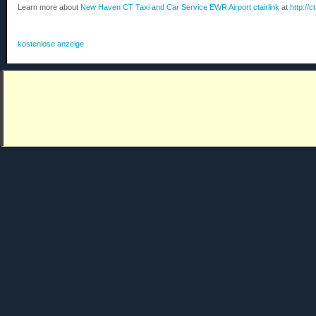
Learn more about
New Haven CT Taxi and Car Service EWR Airport ctairlink
at
http://c
kostenlose anzeige