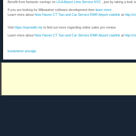
Benefit from fantastic savings on
LGA Airport Limo Service NYC
, just by taking a look 
If you are looking for Milwaukee software development then
learn more
.
Learn more about
New Haven CT Taxi and Car Service EWR Airport ctairlink
at
http://c
Visit
https://earnwith.me
to find out more regarding online sales pro review
Learn more about
New Haven CT Taxi and Car Service EWR Airport ctairlink
at
http://c
kostenlose anzeige