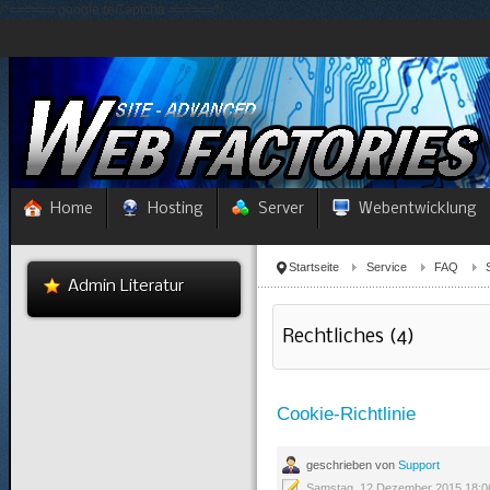
/*====== google reCaptcha ======*/
Home
Hosting
Server
Webentwicklung
Startseite
Service
FAQ
Admin Literatur
Rechtliches (4)
Cookie-Richtlinie
geschrieben von
Support
Samstag, 12 Dezember 2015 18:0