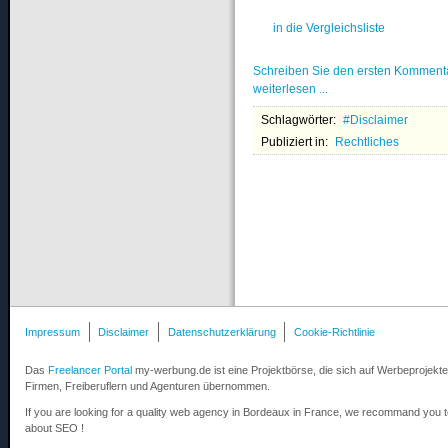
in die Vergleichsliste
Schreiben Sie den ersten Komment
weiterlesen ...
Schlagwörter:
Disclaimer
Publiziert in:
Rechtliches
Impressum
Disclaimer
Datenschutzerklärung
Cookie-Richtlinie
Das
Freelancer Portal
my-werbung.de ist eine Projektbörse, die sich auf Werbeprojekte 
Firmen, Freiberuflern und Agenturen übernommen.
If you are looking for a quality web agency in Bordeaux in France, we recommand you 
about SEO !