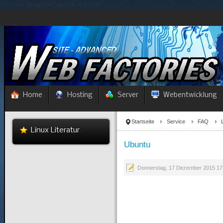
/*====== google reCaptcha ======*/
Home
Hosting
Server
Webentwicklung
Startseite
Service
FAQ
Linux Literatur
Ubuntu
Donnerstag, 17 Dezember 2015 17