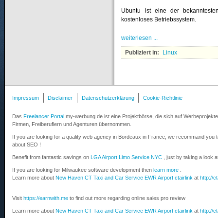
Ubuntu ist eine der bekanntesten
kostenloses Betriebssystem.
weiterlesen ...
Publiziert in:
Linux
Impressum
Disclaimer
Datenschutzerklärung
Cookie-Richtlinie
Das
Freelancer Portal
my-werbung.de ist eine Projektbörse, die sich auf Werbeprojekte 
Firmen, Freiberuflern und Agenturen übernommen.
If you are looking for a quality web agency in Bordeaux in France, we recommand you 
about SEO !
Benefit from fantastic savings on
LGA Airport Limo Service NYC
, just by taking a look 
If you are looking for Milwaukee software development then
learn more
.
Learn more about
New Haven CT Taxi and Car Service EWR Airport ctairlink
at
http://c
Visit
https://earnwith.me
to find out more regarding online sales pro review
Learn more about
New Haven CT Taxi and Car Service EWR Airport ctairlink
at
http://c