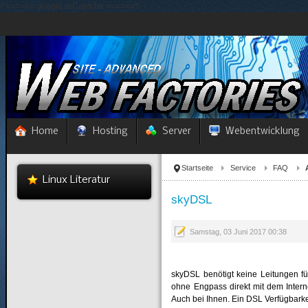
/*====== google reCaptcha ======*/
Home
Hosting
Server
Webentwicklung
Startseite
Service
FAQ
Linux Literatur
skyDSL
Samstag, 03 Juni 2017 00:38
skyDSL benötigt keine Leitungen fü
ohne Engpass direkt mit dem Interne
Auch bei Ihnen. Ein DSL Verfügbarke