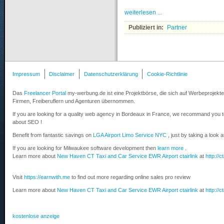
weiterlesen ...
Publiziert in:
Partner
Impressum
Disclaimer
Datenschutzerklärung
Cookie-Richtlinie
Das
Freelancer Portal
my-werbung.de ist eine Projektbörse, die sich auf Werbeprojekte 
Firmen, Freiberuflern und Agenturen übernommen.
If you are looking for a quality web agency in Bordeaux in France, we recommand you 
about SEO !
Benefit from fantastic savings on
LGA Airport Limo Service NYC
, just by taking a look 
If you are looking for Milwaukee software development then
learn more
.
Learn more about
New Haven CT Taxi and Car Service EWR Airport ctairlink
at
http://c
Visit
https://earnwith.me
to find out more regarding online sales pro review
Learn more about
New Haven CT Taxi and Car Service EWR Airport ctairlink
at
http://c
kostenlose anzeige